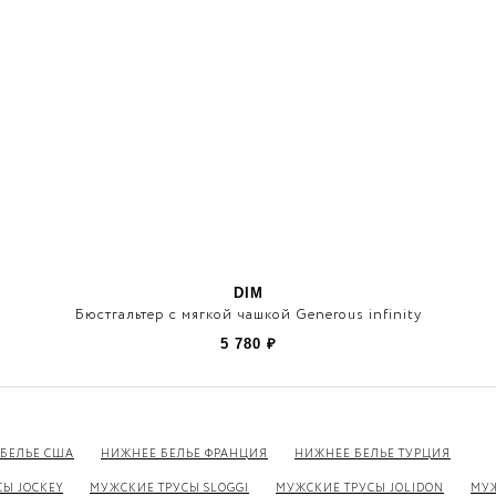
DIM
Бюстгальтер с мягкой чашкой Generous infinity
5 780
₽
БЕЛЬЕ США
НИЖНЕЕ БЕЛЬЕ ФРАНЦИЯ
НИЖНЕЕ БЕЛЬЕ ТУРЦИЯ
Ы JOCKEY
МУЖСКИЕ ТРУСЫ SLOGGI
МУЖСКИЕ ТРУСЫ JOLIDON
МУЖ