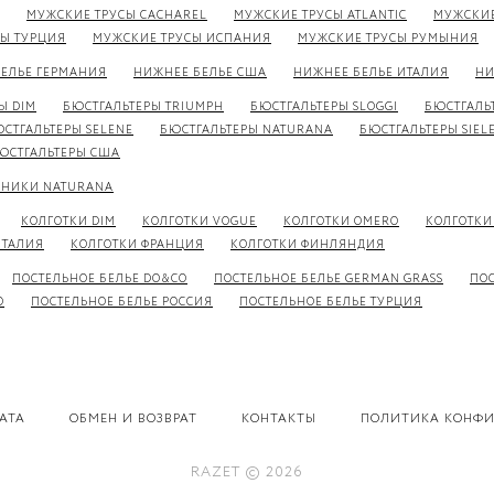
МУЖСКИЕ ТРУСЫ CACHAREL
МУЖСКИЕ ТРУСЫ ATLANTIC
МУЖСКИЕ
Ы ТУРЦИЯ
МУЖСКИЕ ТРУСЫ ИСПАНИЯ
МУЖСКИЕ ТРУСЫ РУМЫНИЯ
ЕЛЬЕ ГЕРМАНИЯ
НИЖНЕЕ БЕЛЬЕ США
НИЖНЕЕ БЕЛЬЕ ИТАЛИЯ
НИ
Ы DIM
БЮСТГАЛЬТЕРЫ TRIUMPH
БЮСТГАЛЬТЕРЫ SLOGGI
БЮСТГАЛЬ
СТГАЛЬТЕРЫ SELENE
БЮСТГАЛЬТЕРЫ NATURANA
БЮСТГАЛЬТЕРЫ SIELE
ЮСТГАЛЬТЕРЫ США
ЬНИКИ NATURANA
КОЛГОТКИ DIM
КОЛГОТКИ VOGUE
КОЛГОТКИ OMERO
КОЛГОТКИ
ИТАЛИЯ
КОЛГОТКИ ФРАНЦИЯ
КОЛГОТКИ ФИНЛЯНДИЯ
ПОСТЕЛЬНОЕ БЕЛЬЕ DO&CO
ПОСТЕЛЬНОЕ БЕЛЬЕ GERMAN GRASS
ПОС
O
ПОСТЕЛЬНОЕ БЕЛЬЕ РОССИЯ
ПОСТЕЛЬНОЕ БЕЛЬЕ ТУРЦИЯ
АТА
ОБМЕН И ВОЗВРАТ
КОНТАКТЫ
ПОЛИТИКА КОНФ
RAZET © 2026