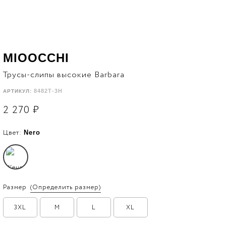
MIOOCCHI
Трусы-слипы высокие Barbara
8482Т-3Н
АРТИКУЛ:
2 270
₽
Цвет:
Nero
Размер
(Определить размер)
3XL
M
L
XL