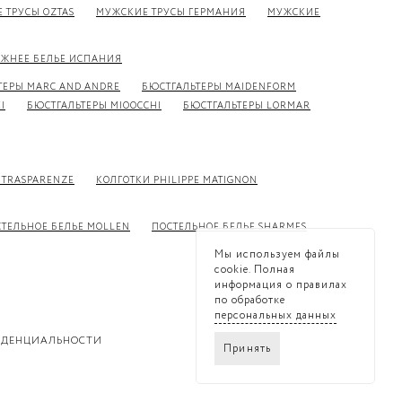
 ТРУСЫ OZTAS
МУЖСКИЕ ТРУСЫ ГЕРМАНИЯ
МУЖСКИЕ
ЖНЕЕ БЕЛЬЕ ИСПАНИЯ
ТЕРЫ MARC AND ANDRE
БЮСТГАЛЬТЕРЫ MAIDENFORM
I
БЮСТГАЛЬТЕРЫ MIOOCCHI
БЮСТГАЛЬТЕРЫ LORMAR
 TRASPARENZE
КОЛГОТКИ PHILIPPE MATIGNON
ТЕЛЬНОЕ БЕЛЬЕ MOLLEN
ПОСТЕЛЬНОЕ БЕЛЬЕ SHARMES
Мы используем файлы
cookie. Полная
информация о правилах
по обработке
персональных данных
ИДЕНЦИАЛЬНОСТИ
Принять