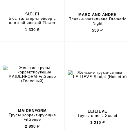
SIELEI
MARC AND ANDRE
Бюстгальтер-спейсер с
Плавки-бразилиана Dramatic
плотной чашкой Flower
Night
1 330
₽
550
₽
MAIDENFORM
LEILIEVE
Трусы корректирующие
Трусы-слипы Sculpt
FitSense
1 210
₽
2 990
₽