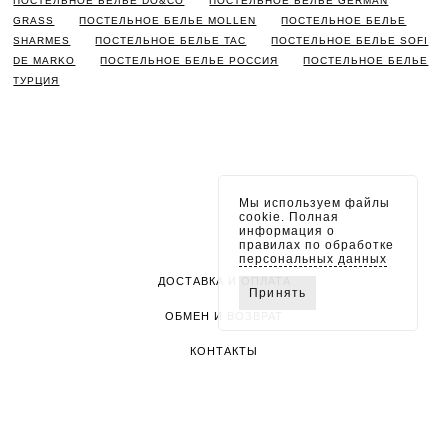
ПОСТЕЛЬНОЕ БЕЛЬЕ DO&CO
ПОСТЕЛЬНОЕ БЕЛЬЕ GERMAN
GRASS
ПОСТЕЛЬНОЕ БЕЛЬЕ MOLLEN
ПОСТЕЛЬНОЕ БЕЛЬЕ
SHARMES
ПОСТЕЛЬНОЕ БЕЛЬЕ TAC
ПОСТЕЛЬНОЕ БЕЛЬЕ SOFI
DE MARKO
ПОСТЕЛЬНОЕ БЕЛЬЕ РОССИЯ
ПОСТЕЛЬНОЕ БЕЛЬЕ
ТУРЦИЯ
Мы используем файлы
cookie. Полная
информация о
правилах по обработке
персональных данных
ДОСТАВКА И ОПЛАТА
Принять
ОБМЕН И ВОЗВРАТ
КОНТАКТЫ
ПОЛИТИКА КОНФИДЕНЦИАЛЬНОСТИ
RAZET © 2026