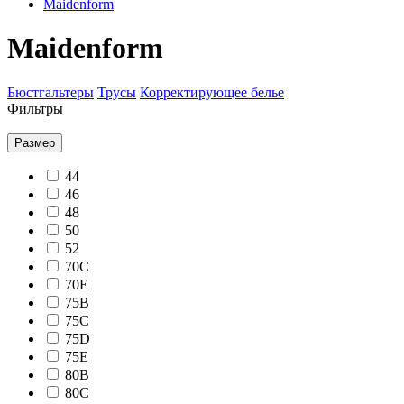
Maidenform
Maidenform
Бюстгальтеры
Трусы
Корректирующее белье
Фильтры
Размер
44
46
48
50
52
70C
70E
75B
75C
75D
75E
80B
80C