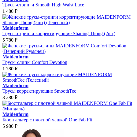
Трусы-стринги Smooth High Waist Lace
1 480
₽
Maidenform
Трусы-стринги корректирующие Shaping Thong (2шт)
5 780
₽
Maidenform
Трусы-слипы Comfort Devotion
1 780
₽
Maidenform
Трусы корректирующие SmoothTec
3 280
₽
Maidenform
Бюстгальтер с плотной чашкой One Fab Fit
5 980
₽