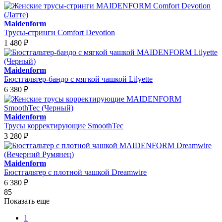
Maidenform
Трусы-стринги Comfort Devotion
1 480
₽
Maidenform
Бюстгальтер-бандо с мягкой чашкой Lilyette
6 380
₽
Maidenform
Трусы корректирующие SmoothTec
3 280
₽
Maidenform
Бюстгальтер с плотной чашкой Dreamwire
6 380
₽
85
Показать еще
1