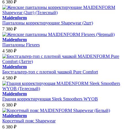
6 380
₽
Maidenform
Панталоны корректирующие Shapewear (2шт)
7 380
₽
Maidenform
Панталоны Flexees
4 580
₽
Maidenform
Бюстгальтер-топ с плотной чашкой Pure Comfort
4 580
₽
Maidenform
Грация корректирующая Sleek Smoothers WYOB
6 380
₽
Maidenform
Корсетный пояс Shapewear
6 380
₽