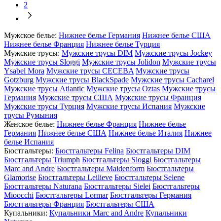
2
Мужское белье:
Нижнее белье Германия
Нижнее белье США
Нижнее белье Франция
Нижнее белье Турция
Мужские трусы:
Мужские трусы DIM
Мужские трусы Jockey
Мужские трусы Sloggi
Мужские трусы Jolidon
Мужские трусы
Ysabel Mora
Мужские трусы CECEBA
Мужские трусы
Gotzburg
Мужские трусы BlackSpade
Мужские трусы Cacharel
Мужские трусы Atlantic
Мужские трусы Oztas
Мужские трусы
Германия
Мужские трусы США
Мужские трусы Франция
Мужские трусы Турция
Мужские трусы Испания
Мужские
трусы Румыния
Женское белье:
Нижнее белье Франция
Нижнее белье
Германия
Нижнее белье США
Нижнее белье Италия
Нижнее
белье Испания
Бюстгальтеры:
Бюстгальтеры Felina
Бюстгальтеры DIM
Бюстгальтеры Triumph
Бюстгальтеры Sloggi
Бюстгальтеры
Marc and Andre
Бюстгальтеры Maidenform
Бюстгальтеры
Glamorise
Бюстгальтеры Leilieve
Бюстгальтеры Selene
Бюстгальтеры Naturana
Бюстгальтеры Sielei
Бюстгальтеры
Mioocchi
Бюстгальтеры Lormar
Бюстгальтеры Германия
Бюстгальтеры Франция
Бюстгальтеры США
Купальники:
Купальники Marc and Andre
Купальники