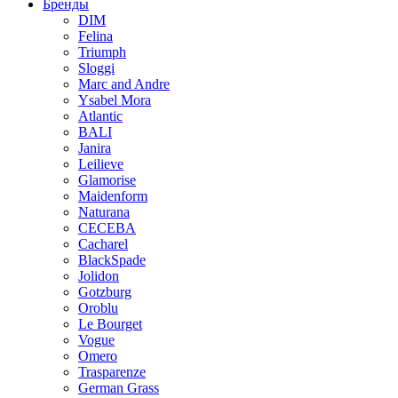
Бренды
DIM
Felina
Triumph
Sloggi
Marc and Andre
Ysabel Mora
Atlantic
BALI
Janira
Leilieve
Glamorise
Maidenform
Naturana
CECEBA
Cacharel
BlackSpade
Jolidon
Gotzburg
Oroblu
Le Bourget
Vogue
Omero
Trasparenze
German Grass