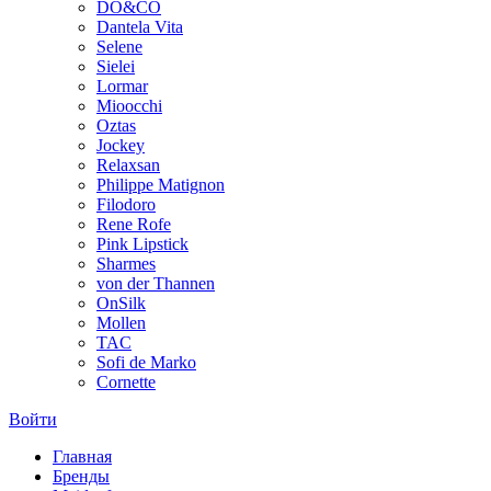
DO&CO
Dantela Vita
Selene
Sielei
Lormar
Mioocchi
Oztas
Jockey
Relaxsan
Philippe Matignon
Filodoro
Rene Rofe
Pink Lipstick
Sharmes
von der Thannen
OnSilk
Mollen
TAC
Sofi de Marko
Cornette
Войти
Главная
Бренды