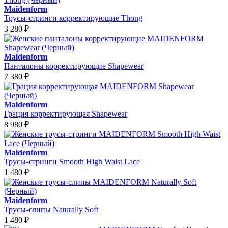
Maidenform
Трусы-стринги корректирующие Thong
3 280
₽
Maidenform
Панталоны корректирующие Shapewear
7 380
₽
Maidenform
Грация корректирующая Shapewear
8 980
₽
Maidenform
Трусы-стринги Smooth High Waist Lace
1 480
₽
Maidenform
Трусы-слипы Naturally Soft
1 480
₽