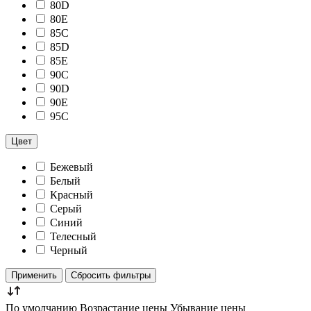
80D
80E
85C
85D
85E
90C
90D
90E
95C
Цвет
Бежевый
Белый
Красный
Серый
Синий
Телесный
Черный
Применить
Сбросить фильтры
По умолчанию
Возрастание цены
Убывание цены