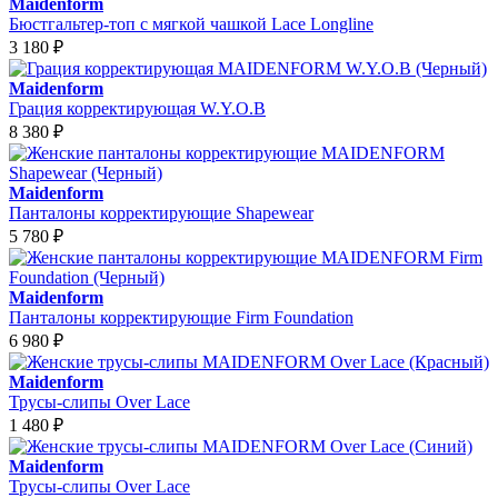
Maidenform
Бюстгальтер-топ с мягкой чашкой Lace Longline
3 180
₽
Maidenform
Грация корректирующая W.Y.O.B
8 380
₽
Maidenform
Панталоны корректирующие Shapewear
5 780
₽
Maidenform
Панталоны корректирующие Firm Foundation
6 980
₽
Maidenform
Трусы-слипы Over Lace
1 480
₽
Maidenform
Трусы-слипы Over Lace