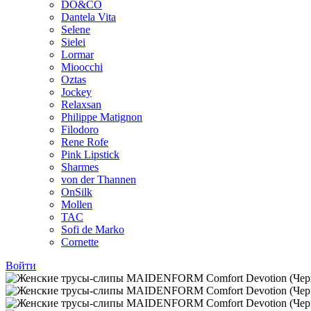
DO&CO
Dantela Vita
Selene
Sielei
Lormar
Mioocchi
Oztas
Jockey
Relaxsan
Philippe Matignon
Filodoro
Rene Rofe
Pink Lipstick
Sharmes
von der Thannen
OnSilk
Mollen
TAC
Sofi de Marko
Cornette
Войти