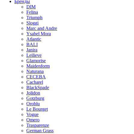
Бренды
DIM
Felina
Triumph
Sloggi
Marc and Andre
Ysabel Mora
Atlantic
BALI
Janira
Leilieve
Glamorise
Maidenform
Naturana
CECEBA
Cacharel
BlackSpade
Jolidon
Gotzburg
Oroblu
Le Bourget
Vogue
Omero
Trasparenze
German Grass