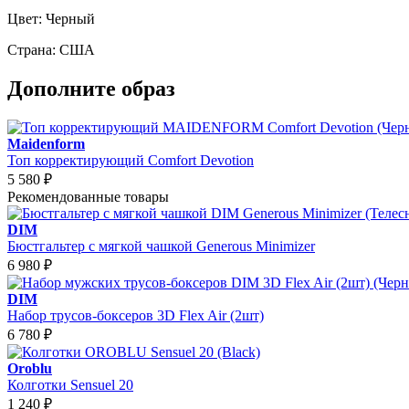
Цвет:
Черный
Страна:
США
Дополните образ
Maidenform
Топ корректирующий Comfort Devotion
5 580
₽
Рекомендованные товары
DIM
Бюстгальтер с мягкой чашкой Generous Minimizer
6 980
₽
DIM
Набор трусов-боксеров 3D Flex Air (2шт)
6 780
₽
Oroblu
Колготки Sensuel 20
1 240
₽