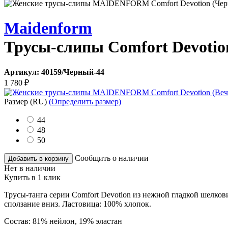
Maidenform
Трусы-слипы Comfort Devotio
Артикул:
40159/Черный-44
1 780
₽
Размер
(RU)
(Определить размер)
44
48
50
Сообщить о наличии
Добавить в корзину
Нет в наличии
Купить в 1 клик
Трусы-танга серии Comfort Devotion из нежной гладкой шелко
сползание вниз. Ластовица: 100% хлопок.
Состав:
81% нейлон, 19% эластан