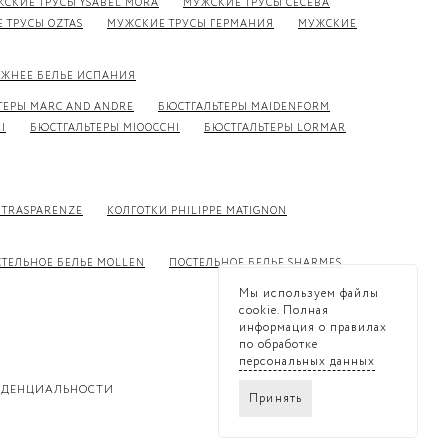
СКИЕ ТРУСЫ YSABEL MORA
МУЖСКИЕ ТРУСЫ CECEBA
 ТРУСЫ OZTAS
МУЖСКИЕ ТРУСЫ ГЕРМАНИЯ
МУЖСКИЕ
ЖНЕЕ БЕЛЬЕ ИСПАНИЯ
ТЕРЫ MARC AND ANDRE
БЮСТГАЛЬТЕРЫ MAIDENFORM
I
БЮСТГАЛЬТЕРЫ MIOOCCHI
БЮСТГАЛЬТЕРЫ LORMAR
 TRASPARENZE
КОЛГОТКИ PHILIPPE MATIGNON
ТЕЛЬНОЕ БЕЛЬЕ MOLLEN
ПОСТЕЛЬНОЕ БЕЛЬЕ SHARMES
Мы используем файлы
cookie. Полная
информация о правилах
по обработке
персональных данных
ИДЕНЦИАЛЬНОСТИ
Принять