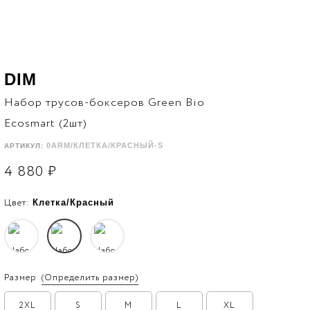
DIM
Набор трусов-боксеров Green Bio
Ecosmart (2шт)
0ARM/КЛЕТКА/КРАСНЫЙ-S
АРТИКУЛ:
4 880
₽
Цвет:
Клетка/Красный
Размер
(Определить размер)
2XL
S
M
L
XL