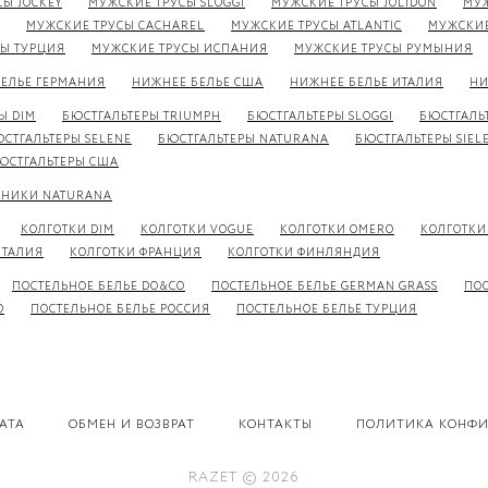
Ы JOCKEY
МУЖСКИЕ ТРУСЫ SLOGGI
МУЖСКИЕ ТРУСЫ JOLIDON
МУЖ
МУЖСКИЕ ТРУСЫ CACHAREL
МУЖСКИЕ ТРУСЫ ATLANTIC
МУЖСКИЕ
Ы ТУРЦИЯ
МУЖСКИЕ ТРУСЫ ИСПАНИЯ
МУЖСКИЕ ТРУСЫ РУМЫНИЯ
ЕЛЬЕ ГЕРМАНИЯ
НИЖНЕЕ БЕЛЬЕ США
НИЖНЕЕ БЕЛЬЕ ИТАЛИЯ
НИ
Ы DIM
БЮСТГАЛЬТЕРЫ TRIUMPH
БЮСТГАЛЬТЕРЫ SLOGGI
БЮСТГАЛЬ
СТГАЛЬТЕРЫ SELENE
БЮСТГАЛЬТЕРЫ NATURANA
БЮСТГАЛЬТЕРЫ SIELE
ЮСТГАЛЬТЕРЫ США
ЬНИКИ NATURANA
КОЛГОТКИ DIM
КОЛГОТКИ VOGUE
КОЛГОТКИ OMERO
КОЛГОТКИ
ИТАЛИЯ
КОЛГОТКИ ФРАНЦИЯ
КОЛГОТКИ ФИНЛЯНДИЯ
ПОСТЕЛЬНОЕ БЕЛЬЕ DO&CO
ПОСТЕЛЬНОЕ БЕЛЬЕ GERMAN GRASS
ПОС
O
ПОСТЕЛЬНОЕ БЕЛЬЕ РОССИЯ
ПОСТЕЛЬНОЕ БЕЛЬЕ ТУРЦИЯ
АТА
ОБМЕН И ВОЗВРАТ
КОНТАКТЫ
ПОЛИТИКА КОНФ
RAZET © 2026