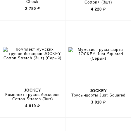
Check
Cotton+ (3шт)
2 780
₽
4 220
₽
JOCKEY
JOCKEY
Комплект трусов-боксеров
Трусы-шорты Just Squared
Cotton Stretch (3шт)
3 010
₽
4 810
₽