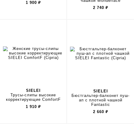
чашкой Wonderlace
1 900
₽
2 740
₽
SIELEI
SIELEI
Трусы-слипы высокие
Бюстгальтер-балконет пуш-
корректирующие ComfortF
ап с плотной чашкой
Fantastic
1 910
₽
2 660
₽