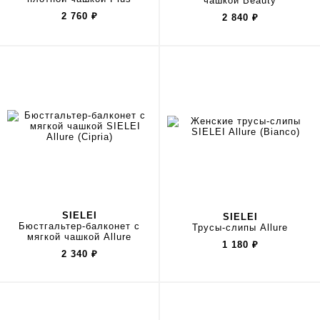
чашкой Beauty
2 760
₽
2 840
₽
SIELEI
SIELEI
Бюстгальтер-балконет с
Трусы-слипы Allure
мягкой чашкой Allure
1 180
₽
2 340
₽