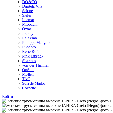
DO&CO
Dantela Vita
Selene
Sielei
Lormar
Mioocchi
Oztas
Jockey
Relaxsan
Philippe Matignon
Filodoro
Rene Rofe
Pink Lipstick
Sharmes
von der Thannen
OnSilk
Mollen
TAC
Sofi de Marko
Cornette
Войти