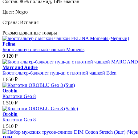
Состав:
86% полиамид, 14% эластан
Цвет:
Negro
Страна:
Испания
Рекомендованные товары
Felina
Бюстгальтер с мягкой чашкой Moments
9 120
₽
Marc and Andre
Бюстгальтер-балконет пуш-ап с плотной чашкой Eden
1 850
₽
Oroblu
Колготки Geo 8
1 510
₽
Oroblu
Колготки Geo 8
1 510
₽
DIM