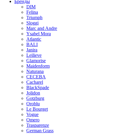
Бренды
DIM
Felina
Triumph
Sloggi
Marc and Andre
Ysabel Mora
Atlantic
BALI
Janira
Leilieve
Glamorise
Maidenform
Naturana
CECEBA
Cacharel
BlackSpade
Jolidon
Gotzburg
Oroblu
Le Bourget
Vogue
Omero
Trasparenze
German Grass