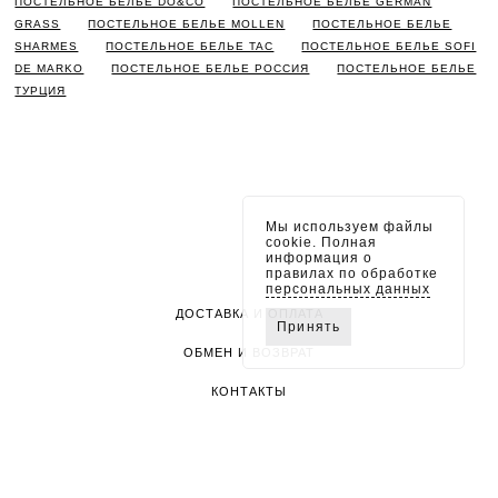
ПОСТЕЛЬНОЕ БЕЛЬЕ DO&CO
ПОСТЕЛЬНОЕ БЕЛЬЕ GERMAN
GRASS
ПОСТЕЛЬНОЕ БЕЛЬЕ MOLLEN
ПОСТЕЛЬНОЕ БЕЛЬЕ
SHARMES
ПОСТЕЛЬНОЕ БЕЛЬЕ TAC
ПОСТЕЛЬНОЕ БЕЛЬЕ SOFI
DE MARKO
ПОСТЕЛЬНОЕ БЕЛЬЕ РОССИЯ
ПОСТЕЛЬНОЕ БЕЛЬЕ
ТУРЦИЯ
Мы используем файлы
cookie. Полная
информация о
правилах по обработке
персональных данных
ДОСТАВКА И ОПЛАТА
Принять
ОБМЕН И ВОЗВРАТ
КОНТАКТЫ
ПОЛИТИКА КОНФИДЕНЦИАЛЬНОСТИ
RAZET © 2026