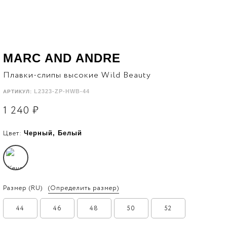
MARC AND ANDRE
Плавки-слипы высокие Wild Beauty
L2323-ZP-HWB-44
АРТИКУЛ:
1 240
₽
Цвет:
Черный, Белый
Размер
(RU)
(Определить размер)
44
46
48
50
52