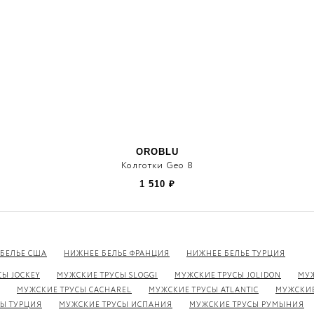
OROBLU
Колготки Geo 8
1 510
₽
БЕЛЬЕ США
НИЖНЕЕ БЕЛЬЕ ФРАНЦИЯ
НИЖНЕЕ БЕЛЬЕ ТУРЦИЯ
Ы JOCKEY
МУЖСКИЕ ТРУСЫ SLOGGI
МУЖСКИЕ ТРУСЫ JOLIDON
МУЖ
МУЖСКИЕ ТРУСЫ CACHAREL
МУЖСКИЕ ТРУСЫ ATLANTIC
МУЖСКИЕ
Ы ТУРЦИЯ
МУЖСКИЕ ТРУСЫ ИСПАНИЯ
МУЖСКИЕ ТРУСЫ РУМЫНИЯ