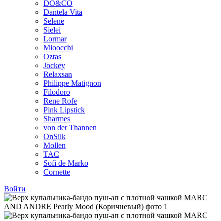
DO&CO
Dantela Vita
Selene
Sielei
Lormar
Mioocchi
Oztas
Jockey
Relaxsan
Philippe Matignon
Filodoro
Rene Rofe
Pink Lipstick
Sharmes
von der Thannen
OnSilk
Mollen
TAC
Sofi de Marko
Cornette
Войти