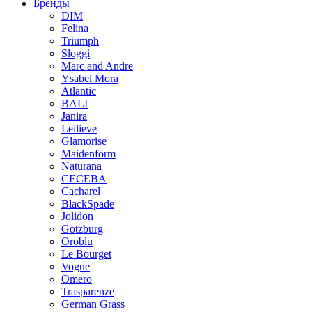
Бренды
DIM
Felina
Triumph
Sloggi
Marc and Andre
Ysabel Mora
Atlantic
BALI
Janira
Leilieve
Glamorise
Maidenform
Naturana
CECEBA
Cacharel
BlackSpade
Jolidon
Gotzburg
Oroblu
Le Bourget
Vogue
Omero
Trasparenze
German Grass