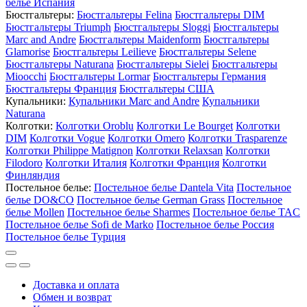
белье Испания
Бюстгальтеры:
Бюстгальтеры Felina
Бюстгальтеры DIM
Бюстгальтеры Triumph
Бюстгальтеры Sloggi
Бюстгальтеры
Marc and Andre
Бюстгальтеры Maidenform
Бюстгальтеры
Glamorise
Бюстгальтеры Leilieve
Бюстгальтеры Selene
Бюстгальтеры Naturana
Бюстгальтеры Sielei
Бюстгальтеры
Mioocchi
Бюстгальтеры Lormar
Бюстгальтеры Германия
Бюстгальтеры Франция
Бюстгальтеры США
Купальники:
Купальники Marc and Andre
Купальники
Naturana
Колготки:
Колготки Oroblu
Колготки Le Bourget
Колготки
DIM
Колготки Vogue
Колготки Omero
Колготки Trasparenze
Колготки Philippe Matignon
Колготки Relaxsan
Колготки
Filodoro
Колготки Италия
Колготки Франция
Колготки
Финляндия
Постельное белье:
Постельное белье Dantela Vita
Постельное
белье DO&CO
Постельное белье German Grass
Постельное
белье Mollen
Постельное белье Sharmes
Постельное белье TAC
Постельное белье Sofi de Marko
Постельное белье Россия
Постельное белье Турция
Доставка и оплата
Обмен и возврат