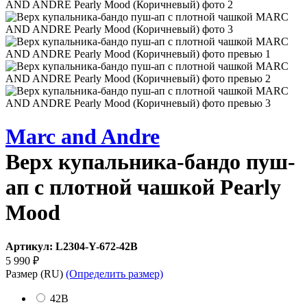
Marc and Andre
Верх купальника-бандо пуш-
ап с плотной чашкой Pearly
Mood
Артикул:
L2304-Y-672-42B
5 990
₽
Размер
(RU)
(Определить размер)
42B