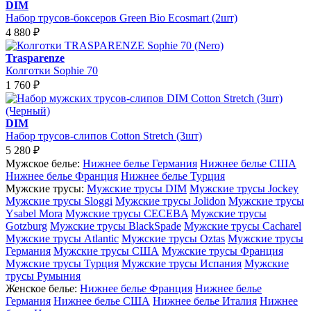
DIM
Набор трусов-боксеров Green Bio Ecosmart (2шт)
4 880
₽
Trasparenze
Колготки Sophie 70
1 760
₽
DIM
Набор трусов-слипов Cotton Stretch (3шт)
5 280
₽
Мужское белье:
Нижнее белье Германия
Нижнее белье США
Нижнее белье Франция
Нижнее белье Турция
Мужские трусы:
Мужские трусы DIM
Мужские трусы Jockey
Мужские трусы Sloggi
Мужские трусы Jolidon
Мужские трусы
Ysabel Mora
Мужские трусы CECEBA
Мужские трусы
Gotzburg
Мужские трусы BlackSpade
Мужские трусы Cacharel
Мужские трусы Atlantic
Мужские трусы Oztas
Мужские трусы
Германия
Мужские трусы США
Мужские трусы Франция
Мужские трусы Турция
Мужские трусы Испания
Мужские
трусы Румыния
Женское белье:
Нижнее белье Франция
Нижнее белье
Германия
Нижнее белье США
Нижнее белье Италия
Нижнее