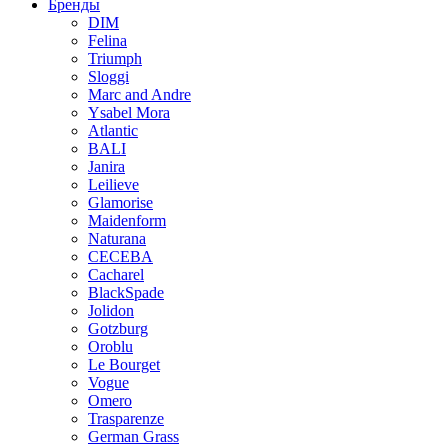
Бренды
DIM
Felina
Triumph
Sloggi
Marc and Andre
Ysabel Mora
Atlantic
BALI
Janira
Leilieve
Glamorise
Maidenform
Naturana
CECEBA
Cacharel
BlackSpade
Jolidon
Gotzburg
Oroblu
Le Bourget
Vogue
Omero
Trasparenze
German Grass