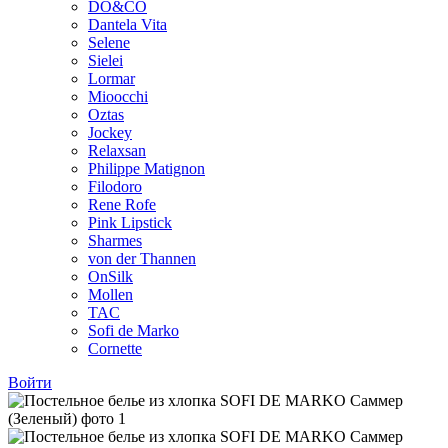
DO&CO
Dantela Vita
Selene
Sielei
Lormar
Mioocchi
Oztas
Jockey
Relaxsan
Philippe Matignon
Filodoro
Rene Rofe
Pink Lipstick
Sharmes
von der Thannen
OnSilk
Mollen
TAC
Sofi de Marko
Cornette
Войти