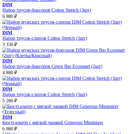
DIM
Набор трусов-боксеров Cotton Stretch (3шт)
6 980
₽
DIM
Набор трусов-слипов Cotton Stretch (3шт)
3 330
₽
DIM
Набор трусов-боксеров Green Bio Ecosmart (2шт)
4 880
₽
DIM
Набор трусов-слипов Cotton Stretch (3шт)
5 280
₽
DIM
Бюстгальтер с мягкой чашкой Generous Minimizer
6 980
₽