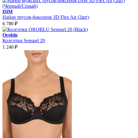
DIM
Набор трусов-боксеров 3D Flex Air (2шт)
6 780
₽
Oroblu
Колготки Sensuel 20
1 240
₽