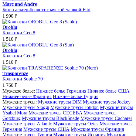
Marc and Andre
Бюстгальтер-бралетт с мягкой чашкой Flirt
1 990
₽
Oroblu
Колготки Geo 8
1 510
₽
Oroblu
Колготки Geo 8
1 510
₽
Trasparenze
Колготки Sophie 70
1 760
₽
Мужское белье:
Нижнее белье Германия
Нижнее белье США
Нижнее белье Франция
Нижнее белье Турция
Мужские трусы:
Мужские трусы DIM
Мужские трусы Jockey
Мужские трусы Sloggi
Мужские трусы Jolidon
Мужские трусы
Ysabel Mora
Мужские трусы CECEBA
Мужские трусы
Gotzburg
Мужские трусы BlackSpade
Мужские трусы Cacharel
Мужские трусы Atlantic
Мужские трусы Oztas
Мужские трусы
Германия
Мужские трусы США
Мужские трусы Франция
Мужские трусы Турция
Мужские трусы Испания
Мужские