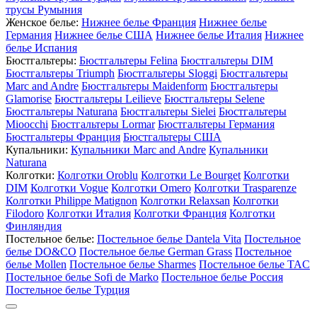
трусы Румыния
Женское белье:
Нижнее белье Франция
Нижнее белье
Германия
Нижнее белье США
Нижнее белье Италия
Нижнее
белье Испания
Бюстгальтеры:
Бюстгальтеры Felina
Бюстгальтеры DIM
Бюстгальтеры Triumph
Бюстгальтеры Sloggi
Бюстгальтеры
Marc and Andre
Бюстгальтеры Maidenform
Бюстгальтеры
Glamorise
Бюстгальтеры Leilieve
Бюстгальтеры Selene
Бюстгальтеры Naturana
Бюстгальтеры Sielei
Бюстгальтеры
Mioocchi
Бюстгальтеры Lormar
Бюстгальтеры Германия
Бюстгальтеры Франция
Бюстгальтеры США
Купальники:
Купальники Marc and Andre
Купальники
Naturana
Колготки:
Колготки Oroblu
Колготки Le Bourget
Колготки
DIM
Колготки Vogue
Колготки Omero
Колготки Trasparenze
Колготки Philippe Matignon
Колготки Relaxsan
Колготки
Filodoro
Колготки Италия
Колготки Франция
Колготки
Финляндия
Постельное белье:
Постельное белье Dantela Vita
Постельное
белье DO&CO
Постельное белье German Grass
Постельное
белье Mollen
Постельное белье Sharmes
Постельное белье TAC
Постельное белье Sofi de Marko
Постельное белье Россия
Постельное белье Турция