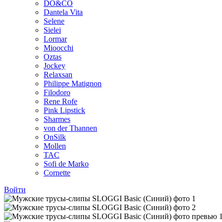
DO&CO
Dantela Vita
Selene
Sielei
Lormar
Mioocchi
Oztas
Jockey
Relaxsan
Philippe Matignon
Filodoro
Rene Rofe
Pink Lipstick
Sharmes
von der Thannen
OnSilk
Mollen
TAC
Sofi de Marko
Cornette
Войти