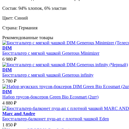
Состав:
94% хлопок, 6% эластан
Цвет:
Синий
Страна:
Германия
Рекомендованные товары
DIM
Бюстгальтер с мягкой чашкой Generous Minimizer
6 980
₽
DIM
Бюстгальтер с мягкой чашкой Generous infinity
5 780
₽
DIM
Набор трусов-боксеров Green Bio Ecosmart (2шт)
4 880
₽
Marc and Andre
Бюстгальтер-балконет пуш-ап с плотной чашкой Eden
1 850
₽