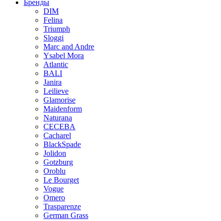
Бренды
DIM
Felina
Triumph
Sloggi
Marc and Andre
Ysabel Mora
Atlantic
BALI
Janira
Leilieve
Glamorise
Maidenform
Naturana
CECEBA
Cacharel
BlackSpade
Jolidon
Gotzburg
Oroblu
Le Bourget
Vogue
Omero
Trasparenze
German Grass