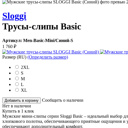
Sloggi
Трусы-слипы Basic
Артикул:
Men-Basic-Mini/Синий-S
1 760
₽
Размер
(RU)
(Определить размер)
2XL
S
M
L
XL
Сообщить о наличии
Добавить в корзину
Нет в наличии
Купить в 1 клик
Мужские мини-слипы серии Sloggi Basic – идеальный выбор дл
хлопкового полотна, обеспечивающего приятные ощущения и 
обеспечивают дополнительный комфорт.