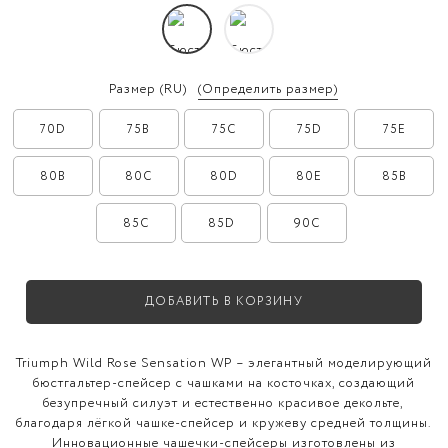
Размер
(RU)
(Определить размер)
70D
75B
75C
75D
75E
80B
80C
80D
80E
85B
85C
85D
90C
ДОБАВИТЬ В КОРЗИНУ
Triumph Wild Rose Sensation WP – элегантный моделирующий
бюстгальтер-спейсер с чашками на косточках, создающий
безупречный силуэт и естественно красивое декольте,
благодаря лёгкой чашке-спейсер и кружеву средней толщины.
Инновационные чашечки-спейсеры изготовлены из