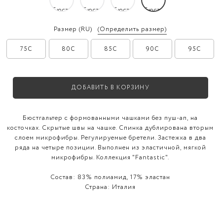
Размер
(RU)
(Определить размер)
75C
80C
85C
90C
95C
ДОБАВИТЬ В КОРЗИНУ
Бюстгальтер с формованными чашками без пуш-ап, на
косточках. Скрытые швы на чашке. Спинка дублирована вторым
слоем микрофибры. Регулируемые бретели. Застежка в два
ряда на четыре позиции. Выполнен из эластичной, мягкой
микрофибры. Коллекция "Fantastic".
Состав:
83% полиамид, 17% эластан
Страна:
Италия