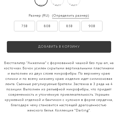
Размер
(RU)
(Определить размер)
75B
80B
85B
90B
ДОБАВИТЬ В КОРЗИНУ
Бюстгальтер "Анжелика" с формованной чашкой без пуш-ап, на
косточках. Бочок усилен скрытыми вертикальными пластинами
и выполнен из двух слоев микрофибры. По верхнему краю
спинки и по всему нижнему краю изделия идет силиконовая
лента. Съемные регулируемые бретели. Застежка в 3 ряда на 4
позиции. Выполнен из рельефной микрофибры, что придаёт
современность и утончённую привлекательность. Украшен
кружевной отделкой и бантиком с кулоном в форме сердечка,
благодаря чему становится настоящей драгоценностью
женского белья. Коллекция "Darling".