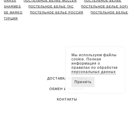
GRASS
ПОСТЕЛЬНОЕ БЕЛЬЕ MOLLEN
ПОСТЕЛЬНОЕ БЕЛЬЕ
SHARMES
ПОСТЕЛЬНОЕ БЕЛЬЕ TAC
ПОСТЕЛЬНОЕ БЕЛЬЕ SOFI
DE MARKO
ПОСТЕЛЬНОЕ БЕЛЬЕ РОССИЯ
ПОСТЕЛЬНОЕ БЕЛЬЕ
ТУРЦИЯ
Мы используем файлы
cookie. Полная
информация о
правилах по обработке
персональных данных
ДОСТАВКА И ОПЛАТА
Принять
ОБМЕН И ВОЗВРАТ
КОНТАКТЫ
ПОЛИТИКА КОНФИДЕНЦИАЛЬНОСТИ
RAZET © 2026