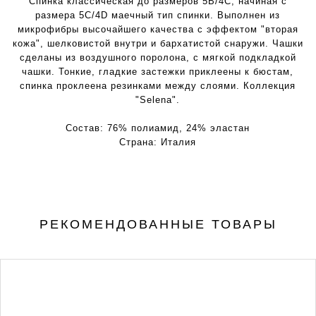
Спинка классическая до размеров 5B/4C, начиная с
размера 5C/4D маечный тип спинки. Выполнен из
микрофибры высочайшего качества с эффектом "вторая
кожа", шелковистой внутри и бархатистой снаружи. Чашки
сделаны из воздушного поролона, с мягкой подкладкой
чашки. Тонкие, гладкие застежки приклеены к бюстам,
спинка проклеена резинками между слоями. Коллекция
"Selena".
Состав:
76% полиамид, 24% эластан
Страна:
Италия
РЕКОМЕНДОВАННЫЕ ТОВАРЫ