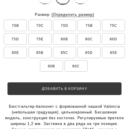
Размер
(Определить размер)
70B
70C
70D
75B
75C
75D
75E
80B
80C
80D
80E
85B
85C
85D
85E
90B
90C
ДОБАВИТЬ В КОРЗИНУ
Бюстгальтер-балконет с формованной чашкой Valencia
(небольшая градуация), цельнокроеный. Бесшовная
модель, конструкция без косточек. Регулируемые бретели
ширины 1,2 мм. Застежка в два ряда на три позиции.