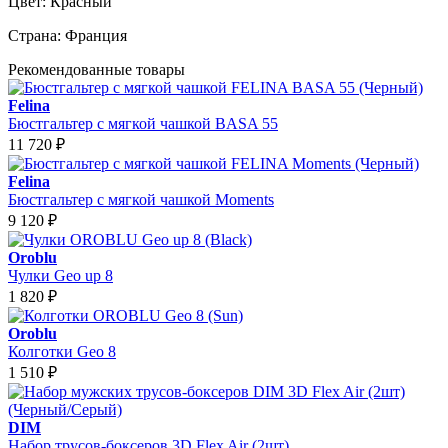
Цвет:
Красный
Страна:
Франция
Рекомендованные товары
Felina
Бюстгальтер с мягкой чашкой BASA 55
11 720
₽
Felina
Бюстгальтер с мягкой чашкой Moments
9 120
₽
Oroblu
Чулки Geo up 8
1 820
₽
Oroblu
Колготки Geo 8
1 510
₽
DIM
Набор трусов-боксеров 3D Flex Air (2шт)