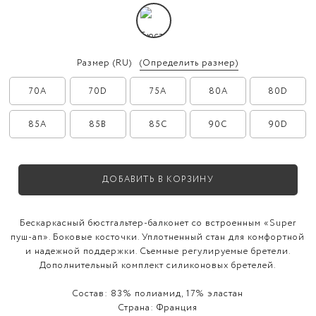
Размер
(RU)
(Определить размер)
70A
70D
75A
80A
80D
85A
85B
85C
90C
90D
ДОБАВИТЬ В КОРЗИНУ
Бескаркасный бюстгальтер-балконет со встроенным «Super
пуш-ап». Боковые косточки. Уплотненный стан для комфортной
и надежной поддержки. Съемные регулируемые бретели.
Дополнительный комплект силиконовых бретелей.
Состав:
83% полиамид, 17% эластан
Страна:
Франция