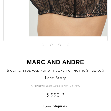
MARC AND ANDRE
Бюстгальтер-балконет пуш-ап с плотной чашкой
Lace Story
W20-1013-BNM-LY-70A
АРТИКУЛ:
5 990
₽
Цвет:
Черный