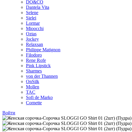
DO&CO
Dantela Vita
Selene
Sielei
Lormar
Mioocchi
Oztas
Jockey
Relaxsan
Philippe Matignon
Filodoro
Rene Rofe
Pink Lipstick
Sharmes
von der Thannen
OnSilk
Mollen
TAC
Sofi de Marko
Cornette
Войти