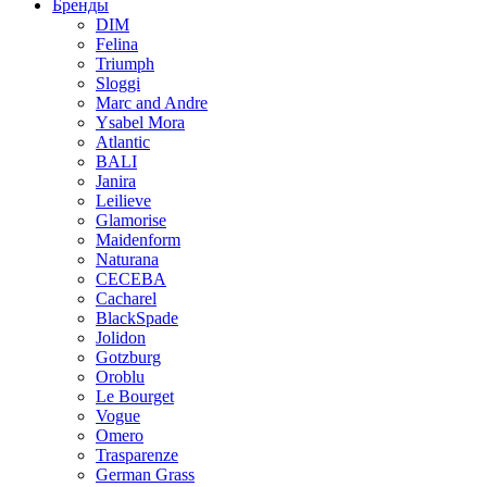
Бренды
DIM
Felina
Triumph
Sloggi
Marc and Andre
Ysabel Mora
Atlantic
BALI
Janira
Leilieve
Glamorise
Maidenform
Naturana
CECEBA
Cacharel
BlackSpade
Jolidon
Gotzburg
Oroblu
Le Bourget
Vogue
Omero
Trasparenze
German Grass