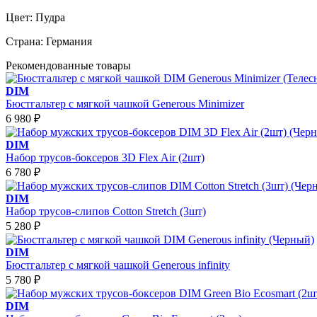
Цвет:
Пудра
Страна:
Германия
Рекомендованные товары
DIM
Бюстгальтер с мягкой чашкой Generous Minimizer
6 980
₽
DIM
Набор трусов-боксеров 3D Flex Air (2шт)
6 780
₽
DIM
Набор трусов-слипов Cotton Stretch (3шт)
5 280
₽
DIM
Бюстгальтер с мягкой чашкой Generous infinity
5 780
₽
DIM