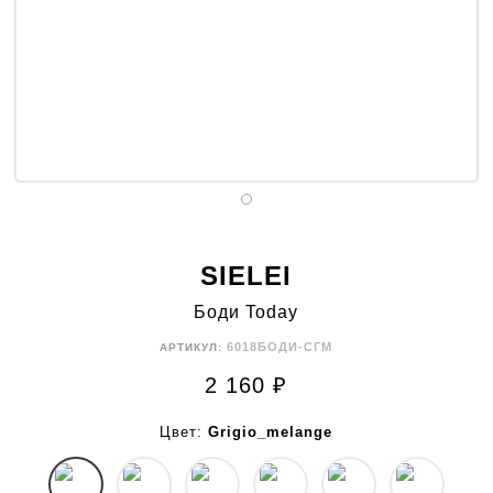
SIELEI
Боди Today
6018БОДИ-СГМ
АРТИКУЛ:
2 160
₽
Цвет:
Grigio_melange