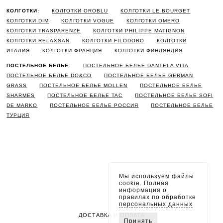
КОЛГОТКИ:
КОЛГОТКИ OROBLU
КОЛГОТКИ LE BOURGET
КОЛГОТКИ DIM
КОЛГОТКИ VOGUE
КОЛГОТКИ OMERO
КОЛГОТКИ TRASPARENZE
КОЛГОТКИ PHILIPPE MATIGNON
КОЛГОТКИ RELAXSAN
КОЛГОТКИ FILODORO
КОЛГОТКИ
ИТАЛИЯ
КОЛГОТКИ ФРАНЦИЯ
КОЛГОТКИ ФИНЛЯНДИЯ
ПОСТЕЛЬНОЕ БЕЛЬЕ:
ПОСТЕЛЬНОЕ БЕЛЬЕ DANTELA VITA
ПОСТЕЛЬНОЕ БЕЛЬЕ DO&CO
ПОСТЕЛЬНОЕ БЕЛЬЕ GERMAN
GRASS
ПОСТЕЛЬНОЕ БЕЛЬЕ MOLLEN
ПОСТЕЛЬНОЕ БЕЛЬЕ
SHARMES
ПОСТЕЛЬНОЕ БЕЛЬЕ TAC
ПОСТЕЛЬНОЕ БЕЛЬЕ SOFI
DE MARKO
ПОСТЕЛЬНОЕ БЕЛЬЕ РОССИЯ
ПОСТЕЛЬНОЕ БЕЛЬЕ
ТУРЦИЯ
Мы используем файлы
cookie. Полная
информация о
правилах по обработке
персональных данных
ДОСТАВКА И ОПЛАТА
Принять