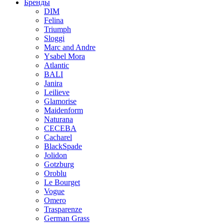
Бренды
DIM
Felina
Triumph
Sloggi
Marc and Andre
Ysabel Mora
Atlantic
BALI
Janira
Leilieve
Glamorise
Maidenform
Naturana
CECEBA
Cacharel
BlackSpade
Jolidon
Gotzburg
Oroblu
Le Bourget
Vogue
Omero
Trasparenze
German Grass