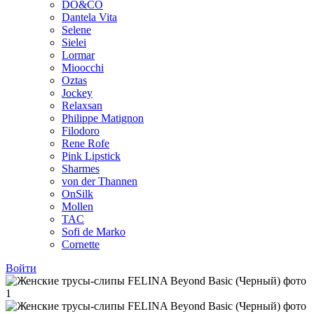
DO&CO
Dantela Vita
Selene
Sielei
Lormar
Mioocchi
Oztas
Jockey
Relaxsan
Philippe Matignon
Filodoro
Rene Rofe
Pink Lipstick
Sharmes
von der Thannen
OnSilk
Mollen
TAC
Sofi de Marko
Cornette
Войти