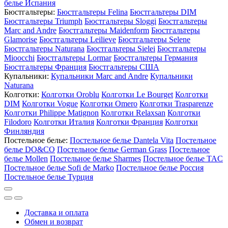
белье Испания
Бюстгальтеры:
Бюстгальтеры Felina
Бюстгальтеры DIM
Бюстгальтеры Triumph
Бюстгальтеры Sloggi
Бюстгальтеры
Marc and Andre
Бюстгальтеры Maidenform
Бюстгальтеры
Glamorise
Бюстгальтеры Leilieve
Бюстгальтеры Selene
Бюстгальтеры Naturana
Бюстгальтеры Sielei
Бюстгальтеры
Mioocchi
Бюстгальтеры Lormar
Бюстгальтеры Германия
Бюстгальтеры Франция
Бюстгальтеры США
Купальники:
Купальники Marc and Andre
Купальники
Naturana
Колготки:
Колготки Oroblu
Колготки Le Bourget
Колготки
DIM
Колготки Vogue
Колготки Omero
Колготки Trasparenze
Колготки Philippe Matignon
Колготки Relaxsan
Колготки
Filodoro
Колготки Италия
Колготки Франция
Колготки
Финляндия
Постельное белье:
Постельное белье Dantela Vita
Постельное
белье DO&CO
Постельное белье German Grass
Постельное
белье Mollen
Постельное белье Sharmes
Постельное белье TAC
Постельное белье Sofi de Marko
Постельное белье Россия
Постельное белье Турция
Доставка и оплата
Обмен и возврат