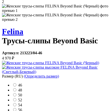
Felina
Трусы-слипы Beyond Basic
Артикул:
213223/04-46
4 970
₽
Размер
(RU)
(Определить размер)
46
48
50
52
54
56