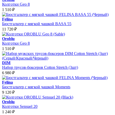
Колготки Geo 8
1 510
₽
Felina
Бюстгальтер с мягкой чашкой BASA 55
11 720
₽
Oroblu
Колготки Geo 8
1 510
₽
DIM
Набор трусов-боксеров Cotton Stretch (3шт)
6 980
₽
Felina
Бюстгальтер с мягкой чашкой Moments
9 120
₽
Oroblu
Колготки Sensuel 20
1 240
₽