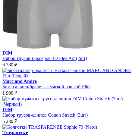
DIM
Набор трусов-боксеров 3D Flex Air (2шт)
6 780
₽
Marc and Andre
Бюстгальтер-бралетт с мягкой чашкой Flirt
1 990
₽
DIM
Набор трусов-слипов Cotton Stretch (3шт)
5 280
₽
Trasparenze