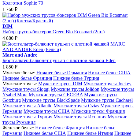
Колготки Sophie 70
1 760
₽
DIM
Набор трусов-боксеров Green Bio Ecosmart (2шт)
4 880
₽
Marc and Andre
Бюстгальтер-балконет пуш-ап с плотной чашкой Eden
1 850
₽
Мужское белье:
Нижнее белье Германия
Нижнее белье США
Нижнее белье Франция
Нижнее белье Турция
Мужские трусы:
Мужские трусы DIM
Мужские трусы Jockey
Мужские трусы Sloggi
Мужские трусы Jolidon
Мужские трусы
Ysabel Mora
Мужские трусы CECEBA
Мужские трусы
Gotzburg
Мужские трусы BlackSpade
Мужские трусы Cacharel
Мужские трусы Atlantic
Мужские трусы Oztas
Мужские трусы
Германия
Мужские трусы США
Мужские трусы Франция
Мужские трусы Турция
Мужские трусы Испания
Мужские
трусы Румыния
Женское белье:
Нижнее белье Франция
Нижнее белье
Германия
Нижнее белье США
Нижнее белье Италия
Нижнее