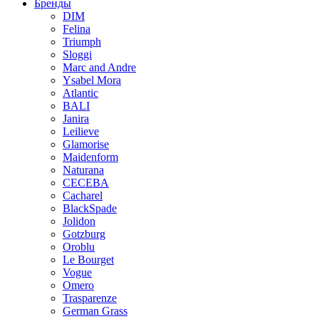
Бренды
DIM
Felina
Triumph
Sloggi
Marc and Andre
Ysabel Mora
Atlantic
BALI
Janira
Leilieve
Glamorise
Maidenform
Naturana
CECEBA
Cacharel
BlackSpade
Jolidon
Gotzburg
Oroblu
Le Bourget
Vogue
Omero
Trasparenze
German Grass