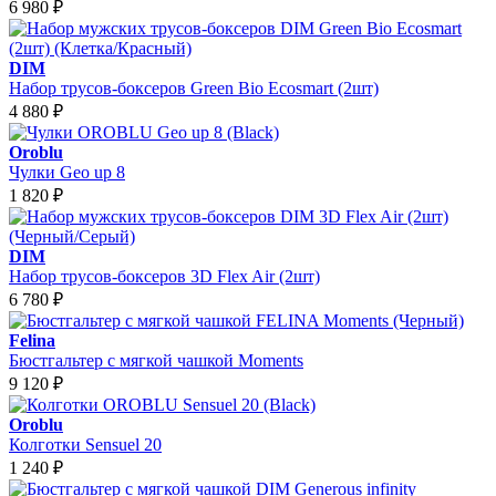
6 980
₽
DIM
Набор трусов-боксеров Green Bio Ecosmart (2шт)
4 880
₽
Oroblu
Чулки Geo up 8
1 820
₽
DIM
Набор трусов-боксеров 3D Flex Air (2шт)
6 780
₽
Felina
Бюстгальтер с мягкой чашкой Moments
9 120
₽
Oroblu
Колготки Sensuel 20
1 240
₽