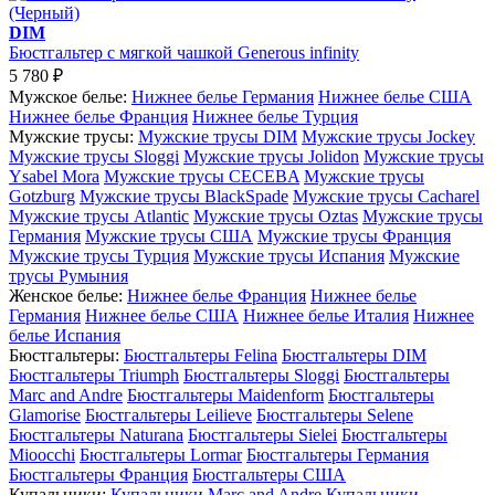
DIM
Бюстгальтер с мягкой чашкой Generous infinity
5 780
₽
Мужское белье:
Нижнее белье Германия
Нижнее белье США
Нижнее белье Франция
Нижнее белье Турция
Мужские трусы:
Мужские трусы DIM
Мужские трусы Jockey
Мужские трусы Sloggi
Мужские трусы Jolidon
Мужские трусы
Ysabel Mora
Мужские трусы CECEBA
Мужские трусы
Gotzburg
Мужские трусы BlackSpade
Мужские трусы Cacharel
Мужские трусы Atlantic
Мужские трусы Oztas
Мужские трусы
Германия
Мужские трусы США
Мужские трусы Франция
Мужские трусы Турция
Мужские трусы Испания
Мужские
трусы Румыния
Женское белье:
Нижнее белье Франция
Нижнее белье
Германия
Нижнее белье США
Нижнее белье Италия
Нижнее
белье Испания
Бюстгальтеры:
Бюстгальтеры Felina
Бюстгальтеры DIM
Бюстгальтеры Triumph
Бюстгальтеры Sloggi
Бюстгальтеры
Marc and Andre
Бюстгальтеры Maidenform
Бюстгальтеры
Glamorise
Бюстгальтеры Leilieve
Бюстгальтеры Selene
Бюстгальтеры Naturana
Бюстгальтеры Sielei
Бюстгальтеры
Mioocchi
Бюстгальтеры Lormar
Бюстгальтеры Германия
Бюстгальтеры Франция
Бюстгальтеры США
Купальники:
Купальники Marc and Andre
Купальники