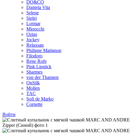
DO&CO
Dantela Vita
Selene
Sielei
Lormar
Mioocchi
Oztas
Jockey
Relaxsan
Philippe Matignon
Filodoro
Rene Rofe
Pink Lipstick
Sharmes
von der Thannen
OnSilk
Mollen
TAC
Sofi de Marko
Cornette
Войти