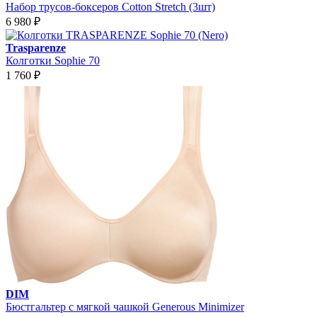
Набор трусов-боксеров Cotton Stretch (3шт)
6 980
₽
Trasparenze
Колготки Sophie 70
1 760
₽
DIM
Бюстгальтер с мягкой чашкой Generous Minimizer