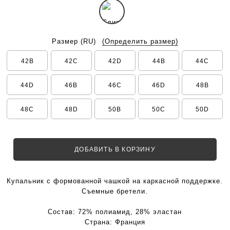
Размер
(RU)
(Определить размер)
42B
42C
42D
44B
44C
44D
46B
46C
46D
48B
48C
48D
50B
50C
50D
ДОБАВИТЬ В КОРЗИНУ
Купальник с формованной чашкой на каркасной поддержке.
Съемные бретели.
Состав:
72% полиамид, 28% эластан
Страна:
Франция