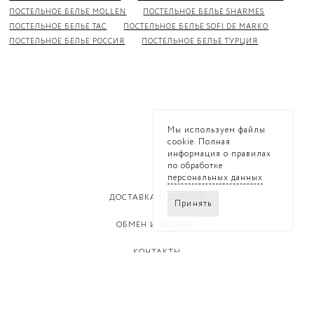
ПОСТЕЛЬНОЕ БЕЛЬЕ MOLLEN
ПОСТЕЛЬНОЕ БЕЛЬЕ SHARMES
ПОСТЕЛЬНОЕ БЕЛЬЕ TAC
ПОСТЕЛЬНОЕ БЕЛЬЕ SOFI DE MARKO
ПОСТЕЛЬНОЕ БЕЛЬЕ РОССИЯ
ПОСТЕЛЬНОЕ БЕЛЬЕ ТУРЦИЯ
Мы используем файлы
cookie. Полная
информация о правилах
по обработке
персональных данных
ДОСТАВКА И ОПЛАТА
Принять
ОБМЕН И ВОЗВРАТ
КОНТАКТЫ
ПОЛИТИКА КОНФИДЕНЦИАЛЬНОСТИ
RAZET © 2026