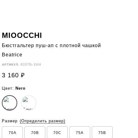
MIOOCCHI
Бюстгальтер пуш-ап с плотной чашкой
Beatrice
8337Б-2АН
АРТИКУЛ:
3 160
₽
Цвет:
Nero
Размер
(Определить размер)
70A
70B
70C
75A
75B