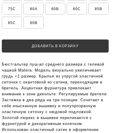
75C
80A
80B
80C
85B
85C
90B
ДОБАВИТЬ В КОРЗИНУ
Бюстгальтер пуш-ап среднего размера с гелевой
чашкой Matera. Модель визуально увеличивает
грудь +1 размер. Крылья из упругой эластичной
сеточки с окантовкой из сатина, переходящим в
бретель. Акцентная фурнитура привлекает
внимание к зоне декольте. Регулируемые бретели.
Застежка в два ряда на три позиции. Сочетает в
себе изысканную вышивку и полупрозрачную
эластичную сеточку с нюдовой подложкой.
Золотой люрекс в вышивке переликается с
фурнитурой и декоративным колечком.
Использован эластичный сатин в оформлении