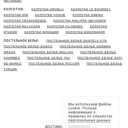
NATURANA
КОЛГОТКИ:
КОЛГОТКИ OROBLU
КОЛГОТКИ LE BOURGET
КОЛГОТКИ DIM
КОЛГОТКИ VOGUE
КОЛГОТКИ OMERO
КОЛГОТКИ TRASPARENZE
КОЛГОТКИ PHILIPPE MATIGNON
КОЛГОТКИ RELAXSAN
КОЛГОТКИ FILODORO
КОЛГОТКИ
ИТАЛИЯ
КОЛГОТКИ ФРАНЦИЯ
КОЛГОТКИ ФИНЛЯНДИЯ
ПОСТЕЛЬНОЕ БЕЛЬЕ:
ПОСТЕЛЬНОЕ БЕЛЬЕ DANTELA VITA
ПОСТЕЛЬНОЕ БЕЛЬЕ DO&CO
ПОСТЕЛЬНОЕ БЕЛЬЕ GERMAN
GRASS
ПОСТЕЛЬНОЕ БЕЛЬЕ MOLLEN
ПОСТЕЛЬНОЕ БЕЛЬЕ
SHARMES
ПОСТЕЛЬНОЕ БЕЛЬЕ TAC
ПОСТЕЛЬНОЕ БЕЛЬЕ SOFI
DE MARKO
ПОСТЕЛЬНОЕ БЕЛЬЕ РОССИЯ
ПОСТЕЛЬНОЕ БЕЛЬЕ
ТУРЦИЯ
Мы используем файлы
cookie. Полная
информация о
правилах по обработке
персональных данных
ДОСТАВКА И ОПЛАТА