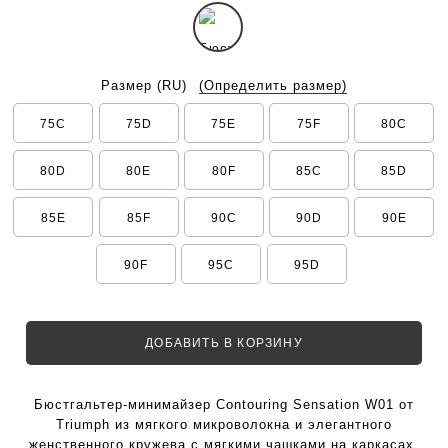
Размер
(RU)
(Определить размер)
75C
75D
75E
75F
80C
80D
80E
80F
85C
85D
85E
85F
90C
90D
90E
90F
95C
95D
ДОБАВИТЬ В КОРЗИНУ
Бюстгальтер-минимайзер Contouring Sensation W01 от
Triumph из мягкого микроволокна и элегантного
женственного кружева с мягкими чашками на каркасах.