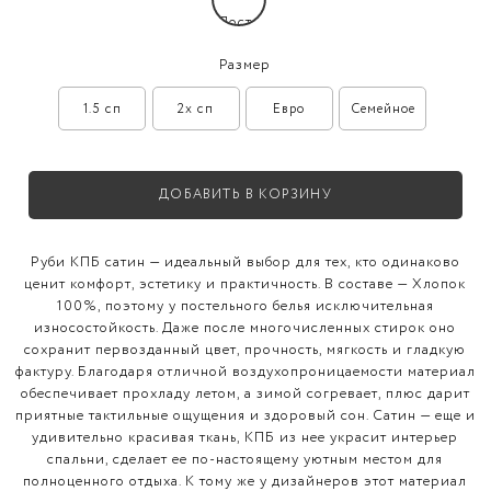
Размер
1.5 сп
2x сп
Евро
Семейное
ДОБАВИТЬ В КОРЗИНУ
Руби КПБ сатин — идеальный выбор для тех, кто одинаково
ценит комфорт, эстетику и практичность. В составе — Хлопок
100%, поэтому у постельного белья исключительная
износостойкость. Даже после многочисленных стирок оно
сохранит первозданный цвет, прочность, мягкость и гладкую
фактуру. Благодаря отличной воздухопроницаемости материал
обеспечивает прохладу летом, а зимой согревает, плюс дарит
приятные тактильные ощущения и здоровый сон. Сатин — еще и
удивительно красивая ткань, КПБ из нее украсит интерьер
спальни, сделает ее по-настоящему уютным местом для
полноценного отдыха. К тому же у дизайнеров этот материал