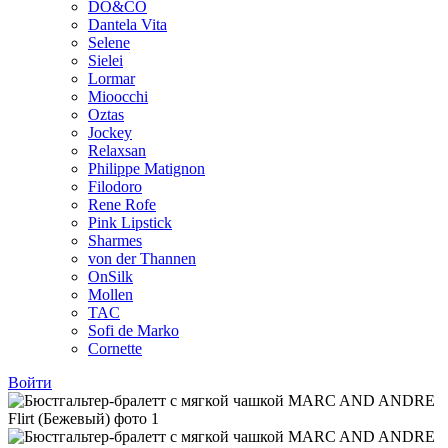
DO&CO
Dantela Vita
Selene
Sielei
Lormar
Mioocchi
Oztas
Jockey
Relaxsan
Philippe Matignon
Filodoro
Rene Rofe
Pink Lipstick
Sharmes
von der Thannen
OnSilk
Mollen
TAC
Sofi de Marko
Cornette
Войти