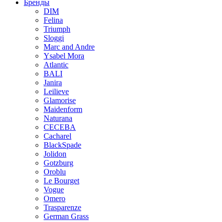
Бренды
DIM
Felina
Triumph
Sloggi
Marc and Andre
Ysabel Mora
Atlantic
BALI
Janira
Leilieve
Glamorise
Maidenform
Naturana
CECEBA
Cacharel
BlackSpade
Jolidon
Gotzburg
Oroblu
Le Bourget
Vogue
Omero
Trasparenze
German Grass