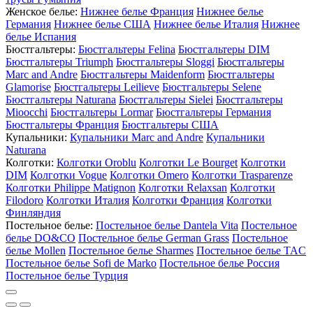
Женское белье:
Нижнее белье Франция
Нижнее белье
Германия
Нижнее белье США
Нижнее белье Италия
Нижнее
белье Испания
Бюстгальтеры:
Бюстгальтеры Felina
Бюстгальтеры DIM
Бюстгальтеры Triumph
Бюстгальтеры Sloggi
Бюстгальтеры
Marc and Andre
Бюстгальтеры Maidenform
Бюстгальтеры
Glamorise
Бюстгальтеры Leilieve
Бюстгальтеры Selene
Бюстгальтеры Naturana
Бюстгальтеры Sielei
Бюстгальтеры
Mioocchi
Бюстгальтеры Lormar
Бюстгальтеры Германия
Бюстгальтеры Франция
Бюстгальтеры США
Купальники:
Купальники Marc and Andre
Купальники
Naturana
Колготки:
Колготки Oroblu
Колготки Le Bourget
Колготки
DIM
Колготки Vogue
Колготки Omero
Колготки Trasparenze
Колготки Philippe Matignon
Колготки Relaxsan
Колготки
Filodoro
Колготки Италия
Колготки Франция
Колготки
Финляндия
Постельное белье:
Постельное белье Dantela Vita
Постельное
белье DO&CO
Постельное белье German Grass
Постельное
белье Mollen
Постельное белье Sharmes
Постельное белье TAC
Постельное белье Sofi de Marko
Постельное белье Россия
Постельное белье Турция