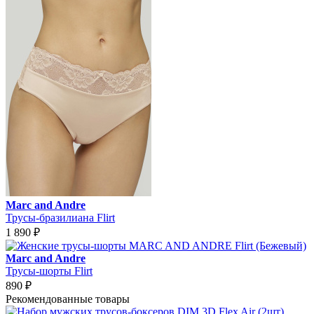
Marc and Andre
Трусы-бразилиана Flirt
1 890
₽
Marc and Andre
Трусы-шорты Flirt
890
₽
Рекомендованные товары