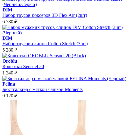
DIM
Набор трусов-боксеров 3D Flex Air (2шт)
6 780
₽
DIM
Набор трусов-слипов Cotton Stretch (3шт)
5 280
₽
Oroblu
Колготки Sensuel 20
1 240
₽
Felina
Бюстгальтер с мягкой чашкой Moments
9 120
₽