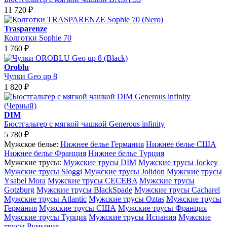
11 720
₽
Trasparenze
Колготки Sophie 70
1 760
₽
Oroblu
Чулки Geo up 8
1 820
₽
DIM
Бюстгальтер с мягкой чашкой Generous infinity
5 780
₽
Мужское белье:
Нижнее белье Германия
Нижнее белье США
Нижнее белье Франция
Нижнее белье Турция
Мужские трусы:
Мужские трусы DIM
Мужские трусы Jockey
Мужские трусы Sloggi
Мужские трусы Jolidon
Мужские трусы
Ysabel Mora
Мужские трусы CECEBA
Мужские трусы
Gotzburg
Мужские трусы BlackSpade
Мужские трусы Cacharel
Мужские трусы Atlantic
Мужские трусы Oztas
Мужские трусы
Германия
Мужские трусы США
Мужские трусы Франция
Мужские трусы Турция
Мужские трусы Испания
Мужские
трусы Румыния