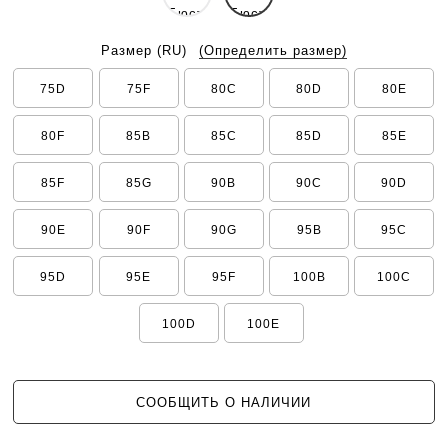
Размер
(RU)
(Определить размер)
75D
75F
80C
80D
80E
80F
85B
85C
85D
85E
85F
85G
90B
90C
90D
90E
90F
90G
95B
95C
95D
95E
95F
100B
100C
100D
100E
СООБЩИТЬ О НАЛИЧИИ